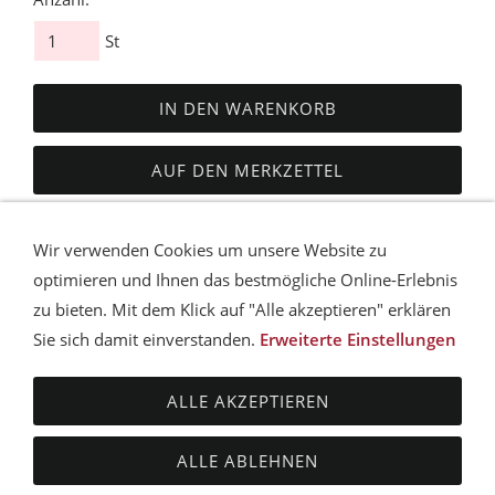
St
IN DEN WARENKORB
AUF DEN MERKZETTEL
Dieses Produkt weiterempfehlen
Wir verwenden Cookies um unsere Website zu
optimieren und Ihnen das bestmögliche Online-Erlebnis
zu bieten. Mit dem Klick auf "Alle akzeptieren" erklären
Sie sich damit einverstanden.
Erweiterte Einstellungen
AGB
DATENSCHUTZ
HAFTUNGSAUSSCHLUSS
VERSANDBEDINGUNGEN
ZAHLUNGSMÖGLICHKEITEN
ALLE AKZEPTIEREN
IMPRESSUM
SITEMAP
COOKIES
KONTAKT
© mailbeckcosmetics - Studio für Kosmetik & Permanent
ALLE ABLEHNEN
Make up